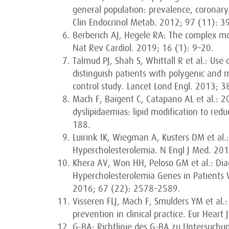
general population: prevalence, coronary
Clin Endocrinol Metab. 2012; 97 (11): 
Berberich AJ, Hegele RA: The complex mol
Nat Rev Cardiol. 2019; 16 (1): 9–20.
Talmud PJ, Shah S, Whittall R et al.: Use 
distinguish patients with polygenic and 
control study. Lancet Lond Engl. 2013;
Mach F, Baigent C, Catapano AL et al.:
dyslipidaemias: lipid modification to redu
188.
Luirink IK, Wiegman A, Kusters DM et al.:
Hypercholesterolemia. N Engl J Med. 2
Khera AV, Won HH, Peloso GM et al.: Diagn
Hypercholesterolemia Genes in Patients W
2016; 67 (22): 2578–2589.
Visseren FLJ, Mach F, Smulders YM et al.
prevention in clinical practice. Eur Hear
G-BA: Richtlinie des G-BA zu Untersuch