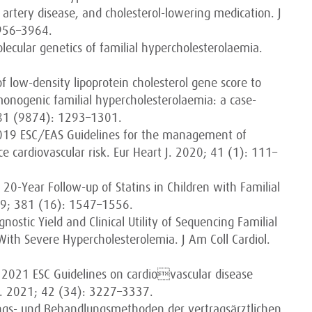
 artery disease, and cholesterol-lowering medication. J
3956–3964.
ecular genetics of familial hypercholesterolaemia.
of low-density lipoprotein cholesterol gene score to
monogenic familial hypercholesterolaemia: a case-
 381 (9874): 1293–1301.
 2019 ESC/EAS Guidelines for the management of
ce cardiovascular risk. Eur Heart J. 2020; 41 (1): 111–
 20-Year Follow-up of Statins in Children with Familial
019; 381 (16): 1547–1556.
ostic Yield and Clinical Utility of Sequencing Familial
ith Severe Hypercholesterolemia. J Am Coll Cardiol.
: 2021 ESC Guidelines on cardiovascular disease
t J. 2021; 42 (34): 3227–3337.
ungs- und Behandlungsmethoden der vertragsärztlichen