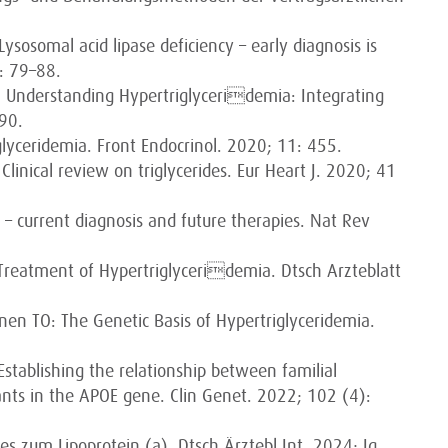
Lysosomal acid lipase deficiency – early diagnosis is
: 79–88.
G: Understanding Hypertriglyceridemia: Integrating
190.
glyceridemia. Front Endocrinol. 2020; 11: 455.
Clinical review on triglycerides. Eur Heart J. 2020; 41
 current diagnosis and future therapies. Nat Rev
 Treatment of Hypertriglyceridemia. Dtsch Arzteblatt
inen TO: The Genetic Basis of Hypertriglyceridemia.
Establishing the relationship between familial
ants in the APOE gene. Clin Genet. 2022; 102 (4):
es zum Lipoprotein (a). Dtsch Ärztebl Int. 2024; Jg.