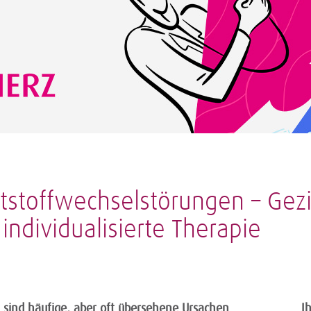
tstoffwechselstörungen – Gezi
ndividualisierte Therapie
 sind häufige, aber oft übersehene Ursachen
I