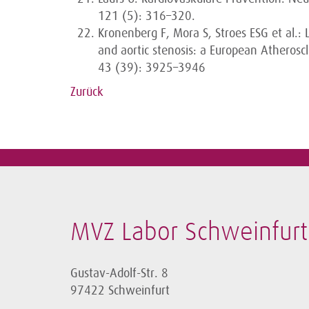
121 (5): 316–320.
Kronenberg F, Mora S, Stroes ESG et al.: L
and aortic stenosis: a European Atherosc
43 (39): 3925–3946
Zurück
MVZ Labor Schweinfur
Gustav-Adolf-Str. 8
97422 Schweinfurt