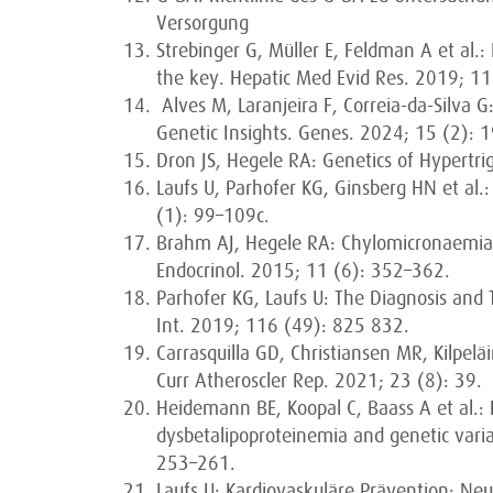
Versorgung
Strebinger G, Müller E, Feldman A et al.: 
the key. Hepatic Med Evid Res. 2019; 11
Alves M, Laranjeira F, Correia-da-Silva 
Genetic Insights. Genes. 2024; 15 (2): 
Dron JS, Hegele RA: Genetics of Hypertri
Laufs U, Parhofer KG, Ginsberg HN et al.: 
(1): 99–109c.
Brahm AJ, Hegele RA: Chylomicronaemia –
Endocrinol. 2015; 11 (6): 352–362.
Parhofer KG, Laufs U: The Diagnosis and
Int. 2019; 116 (49): 825 832.
Carrasquilla GD, Christiansen MR, Kilpelä
Curr Atheroscler Rep. 2021; 23 (8): 39.
Heidemann BE, Koopal C, Baass A et al.: 
dysbetalipoproteinemia and genetic vari
253–261.
Laufs U: Kardiovaskuläre Prävention: Neu