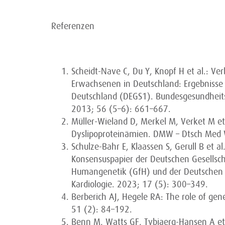
Referenzen
Scheidt-Nave C, Du Y, Knopf H et al.: Ve
Erwachsenen in Deutschland: Ergebnisse 
Deutschland (DEGS1). Bundesgesundheits
2013; 56 (5–6): 661–667.
Müller-Wieland D, Merkel M, Verket M et
Dyslipoproteinämien. DMW – Dtsch Med
Schulze-Bahr E, Klaassen S, Gerull B et 
Konsensuspapier der Deutschen Gesellscha
Humangenetik (GfH) und der Deutschen Ge
Kardiologie. 2023; 17 (5): 300–349.
Berberich AJ, Hegele RA: The role of gene
51 (2): 84–192.
Benn M, Watts GF, Tybjaerg-Hansen A et 