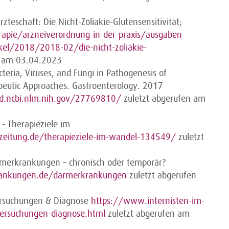
teschaft: Die Nicht-Zöliakie-Glutensensitivität;
apie/arzneiverordnung-in-der-praxis/ausgaben-
el/2018/2018-02/die-nicht-zoliakie-
n am 03.04.2023
cteria, Viruses, and Fungi in Pathogenesis of
eutic Approaches. Gastroenterology. 2017
d.ncbi.nlm.nih.gov/27769810/
zuletzt abgerufen am
 - Therapieziele im
eitung.de/therapieziele-im-wandel-134549/
zuletzt
erkrankungen – chronisch oder temporär?
ankungen.de/darmerkrankungen
zuletzt abgerufen
tersuchungen & Diagnose
https://www.internisten-im-
ersuchungen-diagnose.html
zuletzt abgerufen am