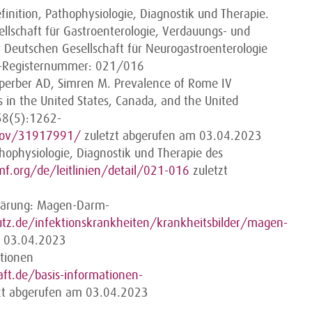
inition, Pathophysiologie, Diagnostik und Therapie.
llschaft für Gastroenterologie, Verdauungs- und
Deutschen Gesellschaft für Neurogastroenterologie
F-Registernummer: 021/016
perber AD, Simren M. Prevalence of Rome IV
 in the United States, Canada, and the United
58(5):1262-
.gov/31917991/
zuletzt abgerufen am 03.04.2023
thophysiologie, Diagnostik und Therapie des
mf.org/de/leitlinien/detail/021-016
zuletzt
klärung: Magen-Darm-
tz.de/infektionskrankheiten/krankheitsbilder/magen-
m 03.04.2023
ationen
ft.de/basis-informationen-
zt abgerufen am 03.04.2023