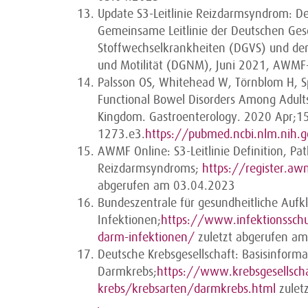
Update S3-Leitlinie Reizdarmsyndrom: Def
Gemeinsame Leitlinie der Deutschen Gese
Stoffwechselkrankheiten (DGVS) und der 
und Motilität (DGNM), Juni 2021, AWM
Palsson OS, Whitehead W, Törnblom H, S
Functional Bowel Disorders Among Adults
Kingdom. Gastroenterology. 2020 Apr;1
1273.e3.
https://pubmed.ncbi.nlm.nih
AWMF Online: S3-Leitlinie Definition, Pa
Reizdarmsyndroms;
https://register.aw
abgerufen am 03.04.2023
Bundeszentrale für gesundheitliche Auf
Infektionen;
https://www.infektionsschu
darm-infektionen/
zuletzt abgerufen a
Deutsche Krebsgesellschaft: Basisinform
Darmkrebs;
https://www.krebsgesellscha
krebs/krebsarten/darmkrebs.html
zulet