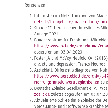
Referenzen:
Internisten im Netz: Funktion von Mag
netz.de/fachgebiete/magen-darm/funkt
Stange EF. Herausgeber. Intestinales Mi
Auflage 2021
Bundeszentrum für Ernährung: Mikrobio
https://www.bzfe.de/ernaehrung/erna
abgerufen am 03.04.2023
Foster JA and McVey Neufeld KA. (2013):
anxiety and depression. Trends Neurosci
Ärzteblatt: Differentialdiagnose von Nah
https://www.aerzteblatt.de/archiv/647
Nahrungsmittelunvertraeglichkeiten
zule
Deutsche Zöliakie Gesellschaft e. V.: Was 
zoeliakie
zuletzt abgerufen am 03.04.2
Aktualisierte S2k-Leitlinie Zöliakie der D
Verdauungs- und Stoffwechselkrankhei