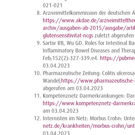
021-021
Arzneimittelkommission der deutschen Ärz
https://www.akdae.de/arzneimittelther
archiv/ausgaben-ab-2015/ausgabe/artik
glutensensitivitat-ncgs
zuletzt abgerufe
Sartor RB, Wu GD. Roles for Intestinal Ba
Inflammatory Bowel Diseases and Therap
Feb;152(2):327-339.e4.
https://pubme
03.04.2023
Pharmazeutische Zeitung: Colitis ulcerosa
Wandel;
https://www.pharmazeutische-z
abgerufen am 03.04.2023
Kompetenznetz Darmerkrankungen: Darm
https://www.kompetenznetz-darmerkr
am 03.04.2023
Internisten im Netz: Morbus Crohn: Un
netz.de/krankheiten/morbus-crohn/unt
03.04.2023