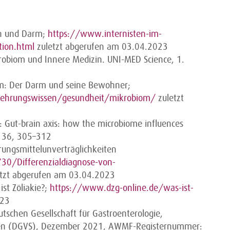
en und Darm;
https://www.internisten-im-
ion.html
zuletzt abgerufen am 03.04.2023
krobiom und Innere Medizin. UNI-MED Science, 1.
m: Der Darm und seine Bewohner;
ehrungswissen/gesundheit/mikrobiom/
zuletzt
 Gut-brain axis: how the microbiome influences
. 36, 305–312
rungsmittelunverträglichkeiten
30/Differenzialdiagnose-von-
tzt abgerufen am 03.04.2023
ist Zöliakie?;
https://www.dzg-online.de/was-ist-
023
eutschen Gesellschaft für Gastroenterologie,
ten (DGVS), Dezember 2021, AWMF-Registernummer: