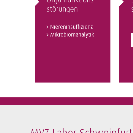
Organfunktions­
störungen
Niereninsuffizienz
Mikrobiomanalytik