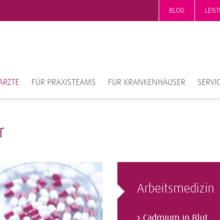
BLOG
LEIS
ÄRZTE
FÜR PRAXISTEAMS
FÜR KRANKENHÄUSER
SERVI
r
Arbeitsmedizin
Cadmium in Blut