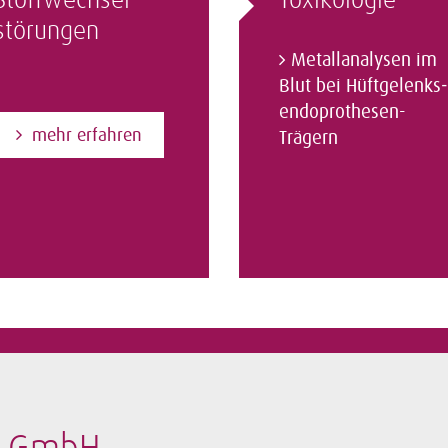
Stoffwechsel­
Toxikologie
störungen
Metallanalysen im
Blut bei Hüftgelenks­
endoprothesen-
mehr erfahren
Trägern