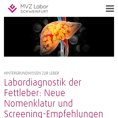
HINTERGRUNDWISSEN ZUR LEBER
Labordiagnostik der
Fettleber: Neue
Nomenklatur und
Screening-Empfehlungen