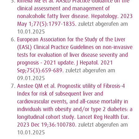
Rinella ME et al. AASLD Practice Guidance on the
clinical assessment and management of
nonalcoholic fatty liver disease. Hepatology. 2023
May 1;77(5):1797-1835.
zuletzt abgerufen am
10.01.2025
European Association for the Study of the Liver
(EASL) Clinical Practice Guidelines on non-invasive
tests for evaluation of liver disease severity and
prognosis - 2021 update. J Hepatol. 2021
Sep;75(3):659-689.
zuletzt abgerufen am
09.01.2025
Anstee QM et al. Prognostic utility of Fibrosis-4
Index for risk of subsequent liver and
cardiovascular events, and all-cause mortality in
individuals with obesity and/or type 2 diabetes: a
longitudinal cohort study. Lancet Reg Health Eur.
2023 Dec 19;36:100780.
zuletzt abgerufen am
10.01.2025