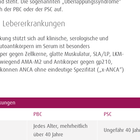
und steht. Die sogenannten „Überlappungssyndrome“
h der PBC oder der PSC auf.
n Lebererkrankungen
g stützt sich auf klinische, serologische und
utoantikörpern im Serum ist besonders
per gegen Zellkerne, glatte Muskulatur, SLA/LP, LKM-
orwiegend AMA-M2 und Antikörper gegen gp210,
 können ANCA ohne eindeutige Spezifität („x-ANCA“)
nkungen
PBC
PSC
Jedes Alter, mehrheitlich
Ungefähr 40 Jah
über 40 Jahre