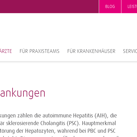
BLOG
LEIS
ÄRZTE
FÜR PRAXISTEAMS
FÜR KRANKENHÄUSER
SERVI
rankungen
ungen zählen die autoimmune Hepatitis (AIH), die
imär sklerosierende Cholangitis (PSC). Hauptmerkmal
rstörung der Hepatozyten, während bei PBC und PSC