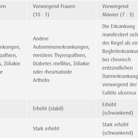
uen
Vorwiegend Frauen
Vorwiegend
(10 : 1)
Männer (7 : 3)
Die Erkrankung
manifestiert sich
Andere
der Regel als ei
nkungen,
Autoimmunerkrankungen,
Begleiterkranku
pathien,
meistens Thyreopathien,
bei chronisch
, Zöliakie
Diabetes mellitus, Zöliakie
entzündlichen
de
oder rheumatoide
Darmerkrankung
Arthritis
vorwiegend der
Colitits ulcerosa
Erhöht
Erhöht (stabil)
(schwankend)
Stark erhöht
Stark erhöht
(schwankend)