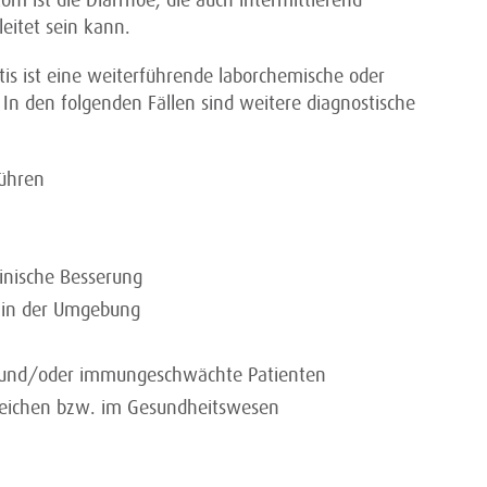
om ist die Diarrhoe, die auch intermittierend
eitet sein kann.
tis ist eine weiterführende laborchemische oder
. In den folgenden Fällen sind weitere diagnostische
führen
inische Besserung
n in der Umgebung
er und/oder immungeschwächte Patienten
ereichen bzw. im Gesundheitswesen