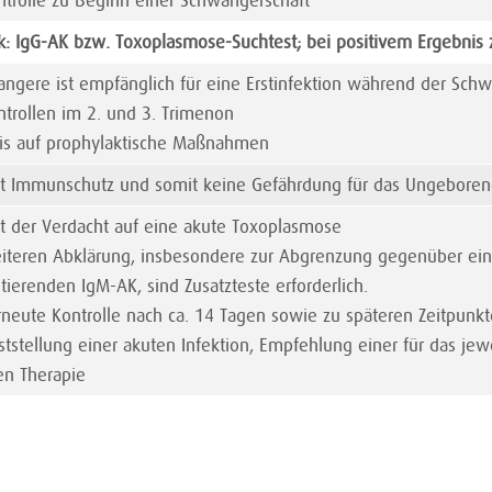
trolle zu Beginn einer Schwangerschaft
k: IgG-AK bzw. Toxoplasmose-Suchtest; bei positivem Ergebnis 
ngere ist empfänglich für eine Erstinfektion während der Schw
trollen im 2. und 3. Trimenon
s auf prophylaktische Maßnahmen
ht Immunschutz und somit keine Gefährdung für das Ungebore
t der Verdacht auf eine akute Toxoplasmose
teren Abklärung, insbesondere zur Abgrenzung gegenüber eine
stierenden IgM-AK, sind Zusatzteste erforderlich.
neute Kontrolle nach ca. 14 Tagen sowie zu späteren Zeitpunk
tstellung einer akuten Infektion, Empfehlung einer für das jewe
en Therapie