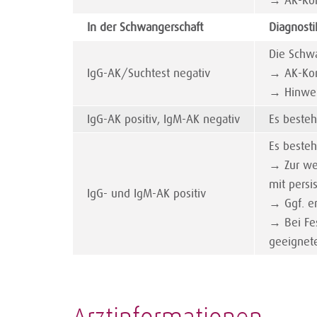
→ AK-Kon
In der Schwangerschaft
Diagnosti
Die Schwa
IgG-AK/Suchtest negativ
→ AK-Kon
→ Hinwei
IgG-AK positiv, IgM-AK negativ
Es beste
Es besteh
→ Zur wei
mit persi
IgG- und IgM-AK positiv
→ Ggf. er
→ Bei Fes
geeignet