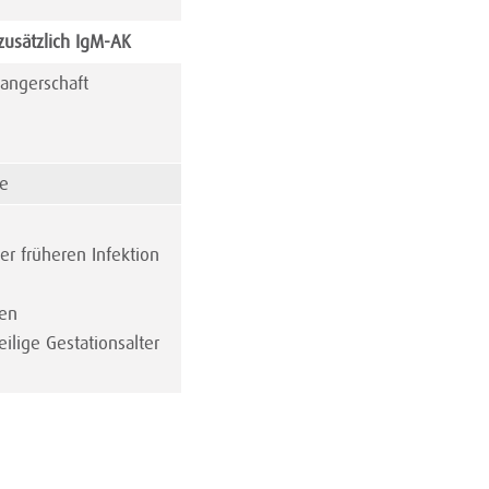
zusätzlich IgM-AK
angerschaft
ne
r früheren Infektion
ten
ilige Gestationsalter