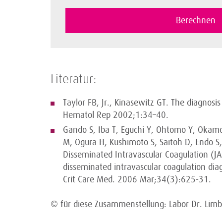
Literatur:
Taylor FB, Jr., Kinasewitz GT. The diagnos
Hematol Rep 2002;1:34–40.
Gando S, Iba T, Eguchi Y, Ohtomo Y, Okamo
M, Ogura H, Kushimoto S, Saitoh D, Endo S,
Disseminated Intravascular Coagulation (JA
disseminated intravascular coagulation diagno
Crit Care Med. 2006 Mar;34(3):625-31.
© für diese Zusammenstellung: Labor Dr. Lim