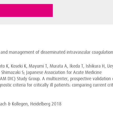
is and management of disseminated intravascular coagulation
to K, Koseki K, Mayumi T, Murata A, Ikeda T, Ishikura H, U
 Shimazaki S; Japanese Association for Acute Medicine
AM DIC) Study Group. A multicenter, prospective validation 
stic criteria for critically ill patients: comparing current crit
bach & Kollegen, Heidelberg 2018