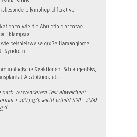
 Pankreatitis
nsbesondere lymphoproliferative
ationen wie die Abruptio placentae,
er Eklampsie
 wie beispielsweise große Hämangiome
itt-Syndrom
mmunologische Reaktionen, Schlangenbiss,
ansplantat-Abstoßung, etc.
e nach verwendetem Test abweichen!
ormal < 500 µg/l; leicht erhöht 500 - 2000
g/l