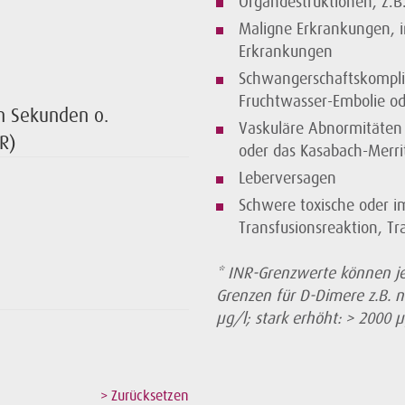
Organdestruktionen, z.B.
Maligne Erkrankungen, i
Erkrankungen
Schwangerschaftskomplik
Fruchtwasser-Embolie od
n Sekunden o.
Vaskuläre Abnormitäten
NR)
oder das Kasabach-Merr
Leberversagen
Schwere toxische oder i
Transfusionsreaktion, Tr
* INR-Grenzwerte können j
Grenzen für D-Dimere z.B. n
µg/l; stark erhöht: > 2000 µ