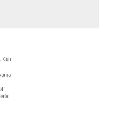
. Curr
eyama
of
eria.